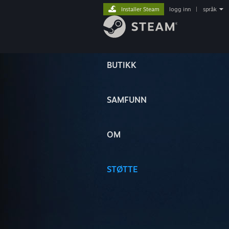
Installer Steam
logg inn
|
språk
BUTIKK
SAMFUNN
OM
STØTTE