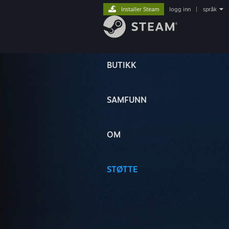
Installer Steam
logg inn
|
språk
BUTIKK
SAMFUNN
OM
STØTTE