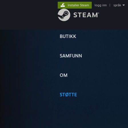
Installer Steam
logg inn
|
språk
BUTIKK
SAMFUNN
OM
STØTTE