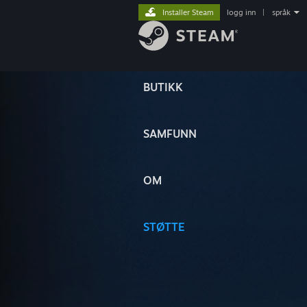
Installer Steam
logg inn
|
språk
BUTIKK
SAMFUNN
OM
STØTTE