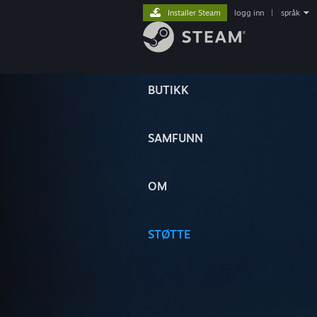
Installer Steam
logg inn
|
språk
BUTIKK
SAMFUNN
OM
STØTTE