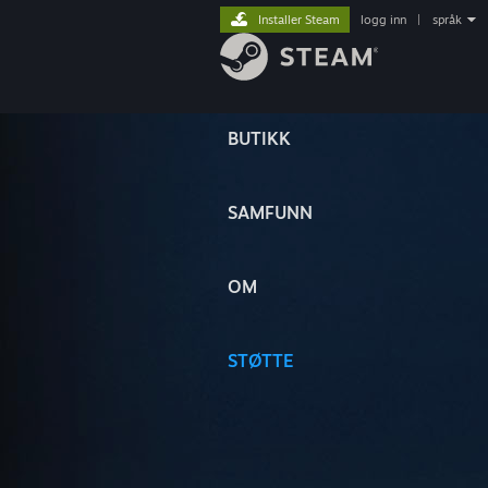
Installer Steam
logg inn
|
språk
BUTIKK
SAMFUNN
OM
STØTTE