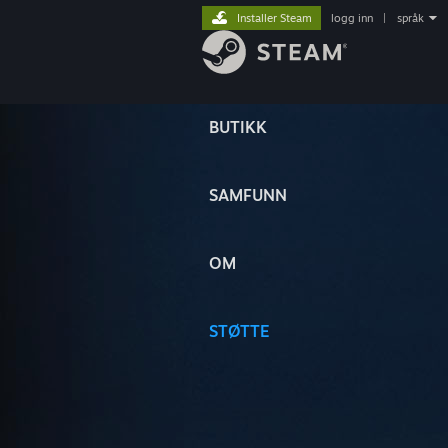
Installer Steam
logg inn
|
språk
BUTIKK
SAMFUNN
OM
STØTTE