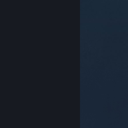
© Valve Corporation. Alle rettigheter reservert. Alle
varemerker tilhører sine respektive eiere i USA og
andre land.
Retningslinjer for personvern
|
Juridisk
|
Tilgjengelighet
|
Steams abonnementsavtale
|
Refusjoner
|
Informasjonskapsler