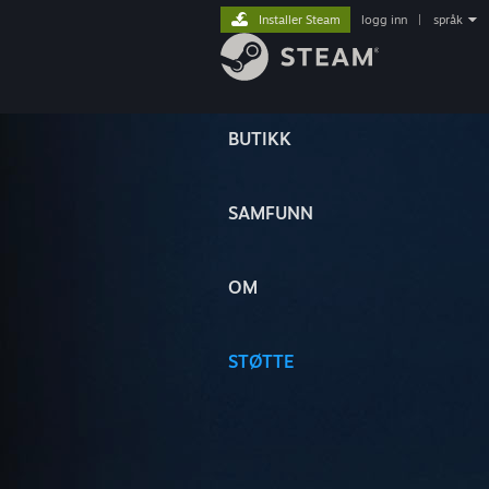
Installer Steam
logg inn
|
språk
BUTIKK
SAMFUNN
OM
STØTTE