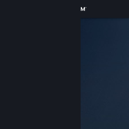
Logg inn
Butikk
Samfunn
Om
Kundestøtte
Bytt språk
Skaff deg Steam-appen på mobil
Vis skrivebordsversjon