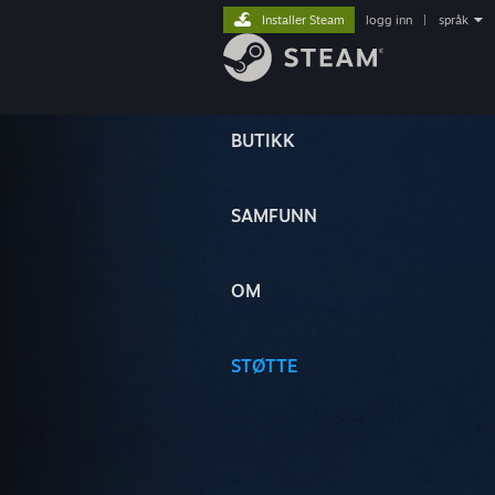
Installer Steam
logg inn
|
språk
BUTIKK
SAMFUNN
OM
STØTTE