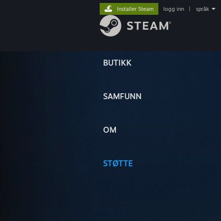
Installer Steam
logg inn
|
språk
BUTIKK
SAMFUNN
OM
STØTTE