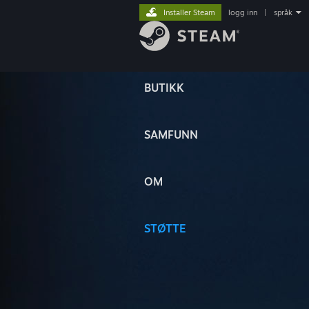
Installer Steam
logg inn
|
språk
BUTIKK
SAMFUNN
OM
STØTTE