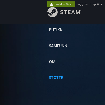
Installer Steam
logg inn
|
språk
BUTIKK
SAMFUNN
OM
STØTTE