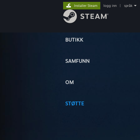
Installer Steam
logg inn
|
språk
BUTIKK
SAMFUNN
OM
STØTTE