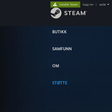
Installer Steam
logg inn
|
språk
BUTIKK
SAMFUNN
OM
STØTTE