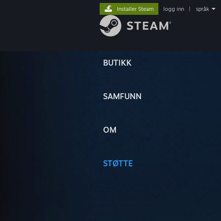
Installer Steam
logg inn
|
språk
BUTIKK
SAMFUNN
OM
STØTTE