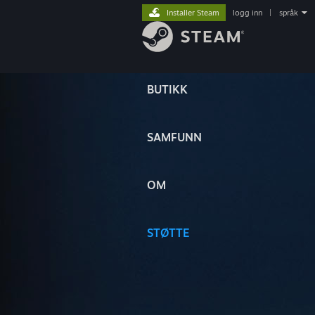
Installer Steam
logg inn
|
språk
BUTIKK
SAMFUNN
OM
STØTTE