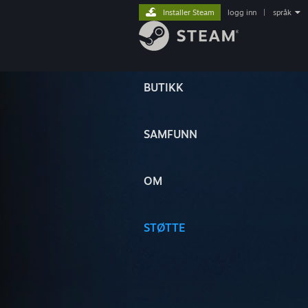
Installer Steam
logg inn
|
språk
BUTIKK
SAMFUNN
OM
STØTTE