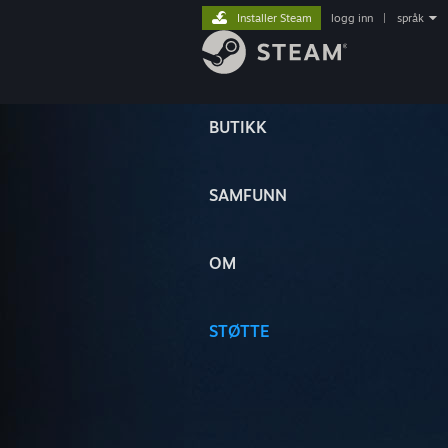
Installer Steam
logg inn
|
språk
BUTIKK
SAMFUNN
OM
STØTTE