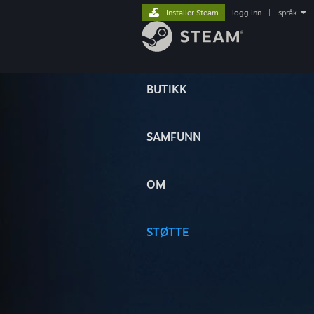
Installer Steam
logg inn
|
språk
BUTIKK
SAMFUNN
OM
STØTTE