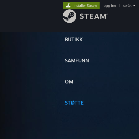
Installer Steam
logg inn
|
språk
BUTIKK
SAMFUNN
OM
STØTTE