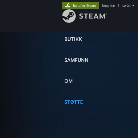
Installer Steam
logg inn
|
språk
BUTIKK
SAMFUNN
OM
STØTTE