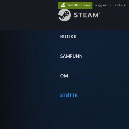
Installer Steam
logg inn
|
språk
BUTIKK
SAMFUNN
OM
STØTTE