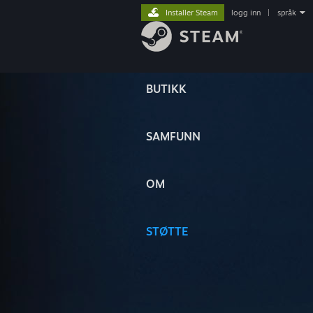
Installer Steam
logg inn
|
språk
BUTIKK
SAMFUNN
OM
STØTTE