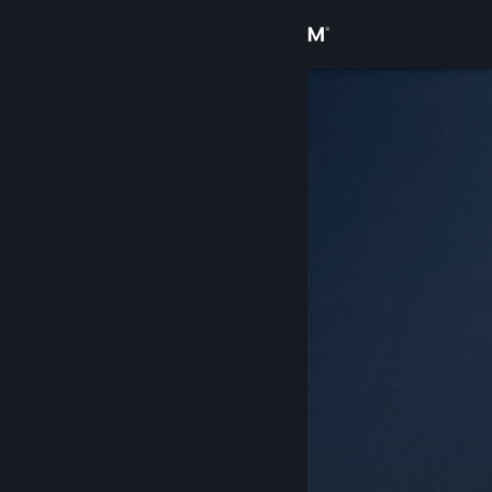
Logg inn
Butikk
Samfunn
Om
Kundestøtte
Bytt språk
Skaff deg Steam-appen på mobil
Vis skrivebordsversjon