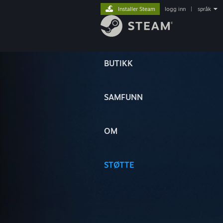
Installer Steam
logg inn
|
språk
BUTIKK
SAMFUNN
OM
STØTTE