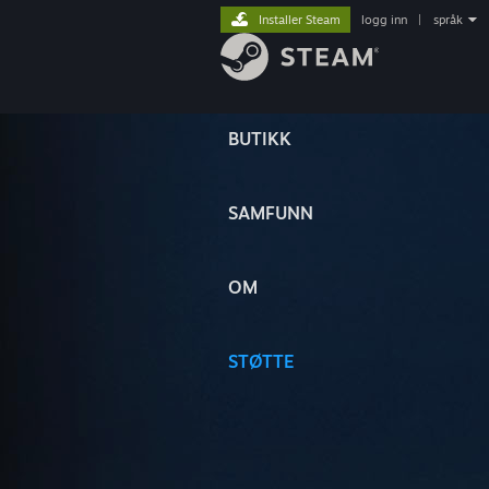
Installer Steam
logg inn
|
språk
BUTIKK
SAMFUNN
OM
STØTTE