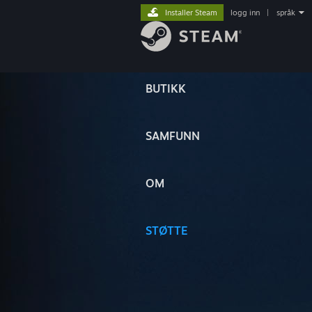
Installer Steam
logg inn
|
språk
BUTIKK
SAMFUNN
OM
STØTTE