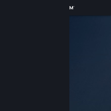
Logg inn
Butikk
Samfunn
Om
Kundestøtte
Bytt språk
Skaff deg Steam-appen på mobil
Vis skrivebordsversjon