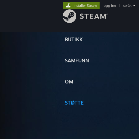
Installer Steam
logg inn
|
språk
BUTIKK
SAMFUNN
OM
STØTTE