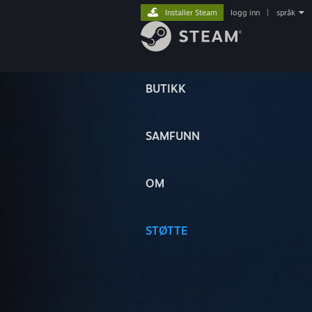
Installer Steam
logg inn
|
språk
BUTIKK
SAMFUNN
OM
STØTTE