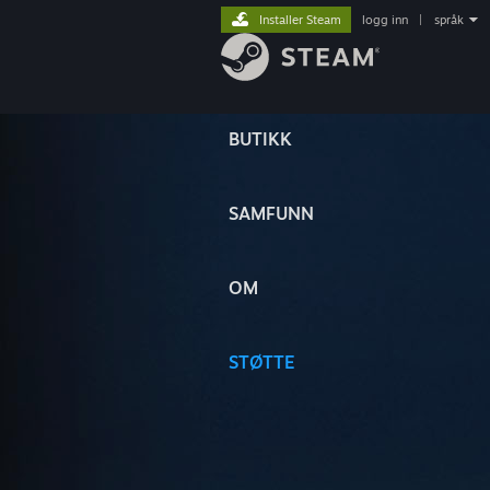
Installer Steam
logg inn
|
språk
BUTIKK
SAMFUNN
OM
STØTTE