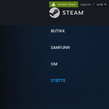
Installer Steam
logg inn
|
språk
BUTIKK
SAMFUNN
OM
STØTTE