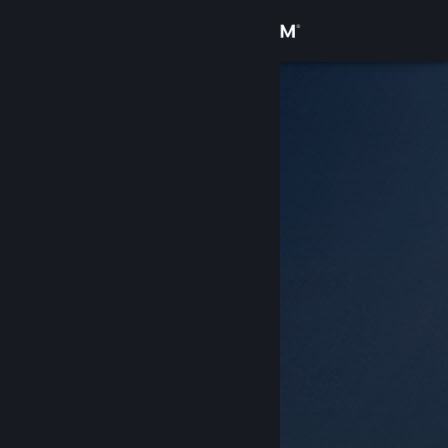
Logg inn
Butikk
Samfunn
Om
Kundestøtte
Bytt språk
Skaff deg Steam-appen på mobil
Vis skrivebordsversjon