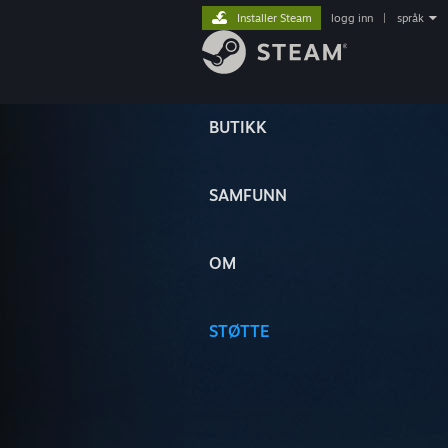
Installer Steam
logg inn
|
språk
BUTIKK
SAMFUNN
OM
STØTTE