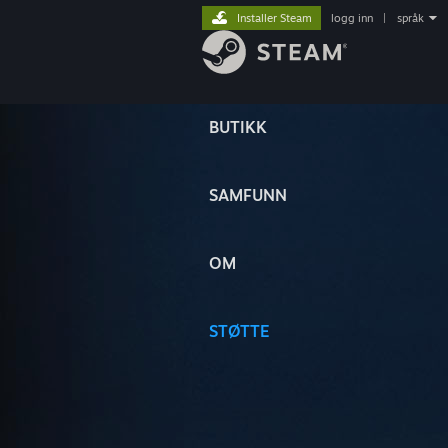
Installer Steam
logg inn
|
språk
BUTIKK
SAMFUNN
OM
STØTTE