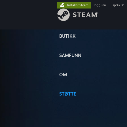
Installer Steam
logg inn
|
språk
BUTIKK
SAMFUNN
OM
STØTTE