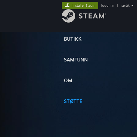
Installer Steam
logg inn
|
språk
BUTIKK
SAMFUNN
OM
STØTTE