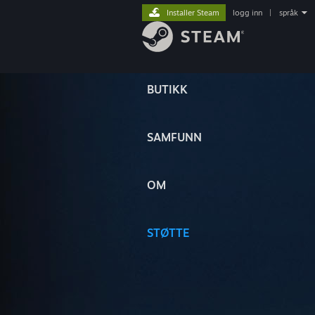
Installer Steam
logg inn
|
språk
BUTIKK
SAMFUNN
OM
STØTTE