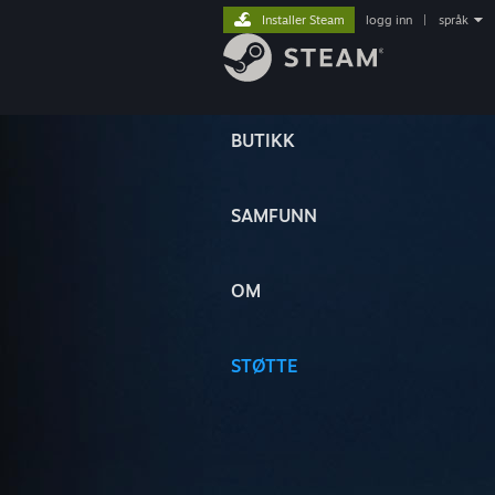
Installer Steam
logg inn
|
språk
BUTIKK
SAMFUNN
OM
STØTTE