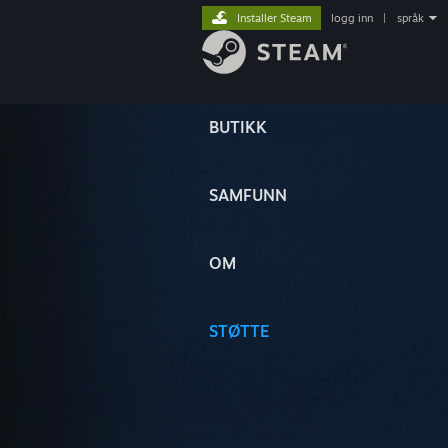
Installer Steam
logg inn
|
språk
BUTIKK
SAMFUNN
OM
STØTTE