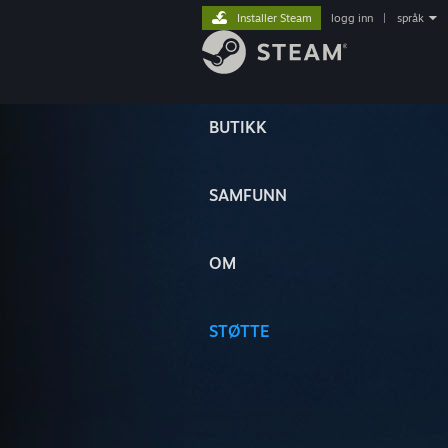
Installer Steam
logg inn
|
språk
BUTIKK
SAMFUNN
OM
STØTTE