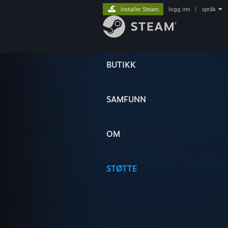
Installer Steam
logg inn
|
språk
BUTIKK
SAMFUNN
OM
STØTTE