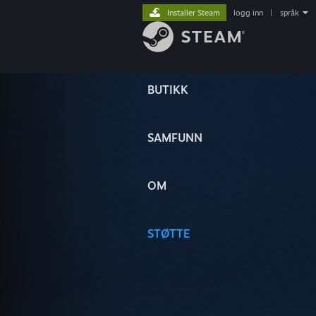
Installer Steam
logg inn
|
språk
BUTIKK
SAMFUNN
OM
STØTTE