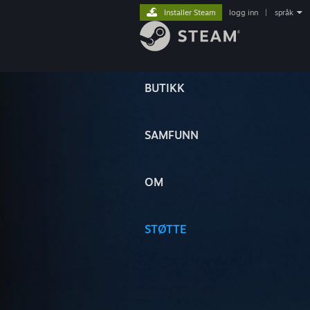
Installer Steam
logg inn
|
språk
BUTIKK
SAMFUNN
OM
STØTTE