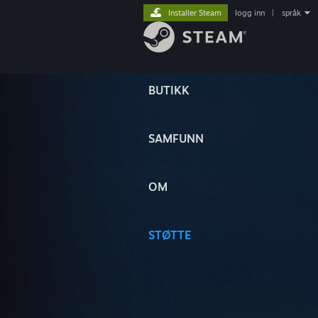
Installer Steam
logg inn
|
språk
BUTIKK
SAMFUNN
OM
STØTTE