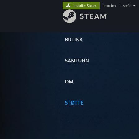
Installer Steam
logg inn
|
språk
BUTIKK
SAMFUNN
OM
STØTTE