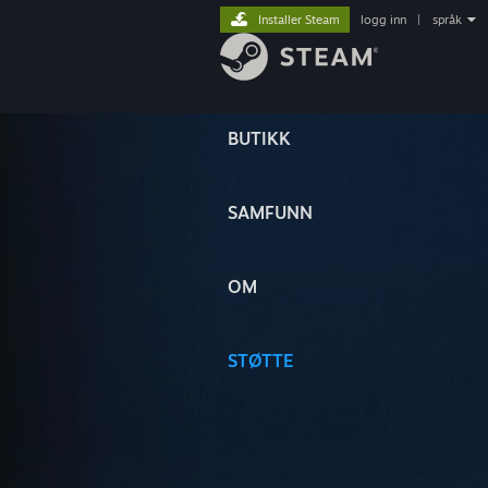
Installer Steam
logg inn
|
språk
BUTIKK
SAMFUNN
OM
STØTTE