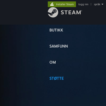
Installer Steam
logg inn
|
språk
BUTIKK
SAMFUNN
OM
STØTTE